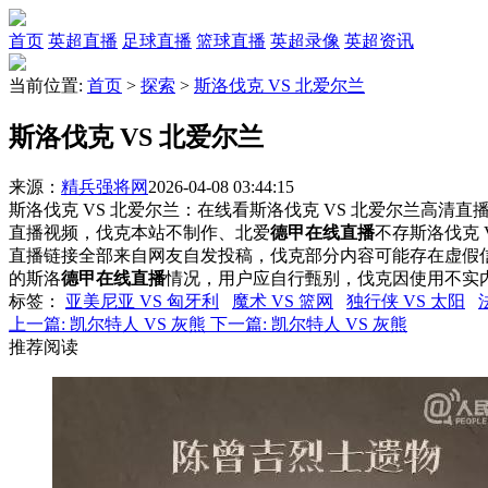
首页
英超直播
足球直播
篮球直播
英超录像
英超资讯
当前位置:
首页
>
探索
>
斯洛伐克 VS 北爱尔兰
斯洛伐克 VS 北爱尔兰
来源：
精兵强将网
2026-04-08 03:44:15
斯洛伐克 VS 北爱尔兰：在线看斯洛伐克 VS 北爱尔兰高清直播
直播视频，伐克本站不制作、北爱
德甲在线直播
不存斯洛伐克
直播链接全部来自网友自发投稿，伐克部分内容可能存在虚假
的斯洛
德甲在线直播
情况，用户应自行甄别，伐克因使用不实
标签
：
亚美尼亚 VS 匈牙利
魔术 VS 篮网
独行侠 VS 太阳
上一篇:
凯尔特人 VS 灰熊
下一篇:
凯尔特人 VS 灰熊
推荐阅读