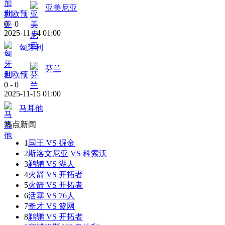
亚美尼亚
世欧预
0
-
0
2025-11-14 01:00
匈牙利
芬兰
世欧预
0
-
0
2025-11-15 01:00
马耳他
热点新闻
1
国王 VS 掘金
2
斯洛文尼亚 VS 科索沃
3
鹈鹕 VS 湖人
4
火箭 VS 开拓者
5
火箭 VS 开拓者
6
活塞 VS 76人
7
奇才 VS 篮网
8
鹈鹕 VS 开拓者