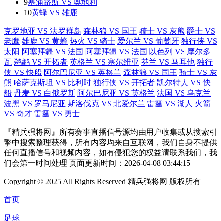
9
塞浦路斯 VS 奥地利
10
黄蜂 VS 雄鹿
克罗地亚 VS 法罗群岛
森林狼 VS 国王
骑士 VS 灰熊
爵士 VS
老鹰
雄鹿 VS 黄蜂
热火 VS 骑士
爱尔兰 VS 葡萄牙
独行侠 VS
太阳
阿塞拜疆 VS 法国
阿塞拜疆 VS 法国
以色列 VS 摩尔多
瓦
鹈鹕 VS 开拓者
英格兰 VS 塞尔维亚
芬兰 VS 马耳他
独行
侠 VS 快船
阿尔巴尼亚 VS 英格兰
森林狼 VS 国王
骑士 VS 灰
熊
哈萨克斯坦 VS 比利时
独行侠 VS 开拓者
凯尔特人 VS 快
船
丹麦 VS 白俄罗斯
阿尔巴尼亚 VS 英格兰
法国 VS 乌克兰
波黑 VS 罗马尼亚
斯洛伐克 VS 北爱尔兰
雷霆 VS 湖人
火箭
VS 奇才
雷霆 VS 勇士
『精兵强将网』所有赛事直播信号源均由用户收集或从搜索引
擎中搜索整理获得，所有内容均来自互联网，我们自身不提供
任何直播信号和视频内容，如有侵犯您的权益请联系我们，我
们会第一时间处理 页面更新时间：2026-04-08 03:44:15
Copyright © 2025 All Rights Reserved 精兵强将网 版权所有
首页
足球