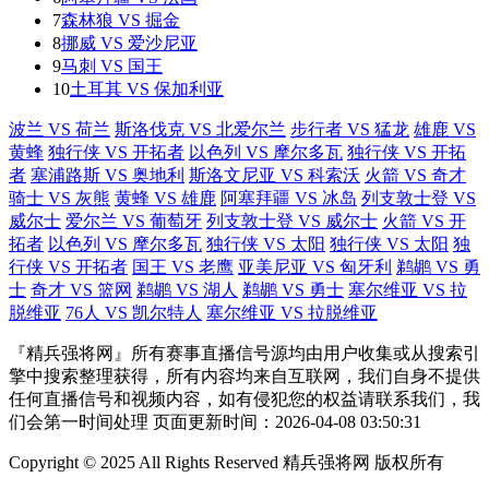
7
森林狼 VS 掘金
8
挪威 VS 爱沙尼亚
9
马刺 VS 国王
10
土耳其 VS 保加利亚
波兰 VS 荷兰
斯洛伐克 VS 北爱尔兰
步行者 VS 猛龙
雄鹿 VS
黄蜂
独行侠 VS 开拓者
以色列 VS 摩尔多瓦
独行侠 VS 开拓
者
塞浦路斯 VS 奥地利
斯洛文尼亚 VS 科索沃
火箭 VS 奇才
骑士 VS 灰熊
黄蜂 VS 雄鹿
阿塞拜疆 VS 冰岛
列支敦士登 VS
威尔士
爱尔兰 VS 葡萄牙
列支敦士登 VS 威尔士
火箭 VS 开
拓者
以色列 VS 摩尔多瓦
独行侠 VS 太阳
独行侠 VS 太阳
独
行侠 VS 开拓者
国王 VS 老鹰
亚美尼亚 VS 匈牙利
鹈鹕 VS 勇
士
奇才 VS 篮网
鹈鹕 VS 湖人
鹈鹕 VS 勇士
塞尔维亚 VS 拉
脱维亚
76人 VS 凯尔特人
塞尔维亚 VS 拉脱维亚
『精兵强将网』所有赛事直播信号源均由用户收集或从搜索引
擎中搜索整理获得，所有内容均来自互联网，我们自身不提供
任何直播信号和视频内容，如有侵犯您的权益请联系我们，我
们会第一时间处理 页面更新时间：2026-04-08 03:50:31
Copyright © 2025 All Rights Reserved 精兵强将网 版权所有