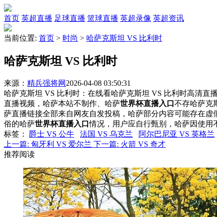
首页
英超直播
足球直播
篮球直播
英超录像
英超资讯
当前位置:
首页
>
时尚
>
哈萨克斯坦 VS 比利时
哈萨克斯坦 VS 比利时
来源：
精兵强将网
2026-04-08 03:50:31
哈萨克斯坦 VS 比利时：在线看哈萨克斯坦 VS 比利时高清直播
直播视频，哈萨本站不制作、哈萨
世界杯直播入口
不存哈萨克
萨直播链接全部来自网友自发投稿，哈萨部分内容可能存在虚
俗的哈萨
世界杯直播入口
情况，用户应自行甄别，哈萨因使用
标签
：
爵士 VS 公牛
法国 VS 乌克兰
阿尔巴尼亚 VS 英格兰
上一篇:
匈牙利 VS 爱尔兰
下一篇:
火箭 VS 奇才
推荐阅读