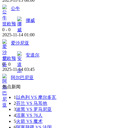
2025-11-13 08:00
公牛
挪威
世欧预
0
-
0
2025-11-14 01:00
爱沙尼亚
安道尔
世欧预
0
-
0
2025-11-14 03:45
阿尔巴尼亚
热点新闻
1
以色列 VS 摩尔多瓦
2
芬兰 VS 马耳他
3
波黑 VS 罗马尼亚
4
活塞 VS 76人
5
火箭 VS 魔术
6
阿塞拜疆 VS 法国