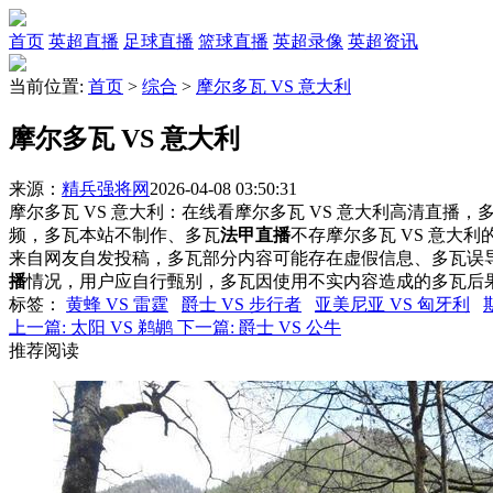
首页
英超直播
足球直播
篮球直播
英超录像
英超资讯
当前位置:
首页
>
综合
>
摩尔多瓦 VS 意大利
摩尔多瓦 VS 意大利
来源：
精兵强将网
2026-04-08 03:50:31
摩尔多瓦 VS 意大利：在线看摩尔多瓦 VS 意大利高清直播，多
频，多瓦本站不制作、多瓦
法甲直播
不存摩尔多瓦 VS 意大
来自网友自发投稿，多瓦部分内容可能存在虚假信息、多瓦误
播
情况，用户应自行甄别，多瓦因使用不实内容造成的多瓦后
标签
：
黄蜂 VS 雷霆
爵士 VS 步行者
亚美尼亚 VS 匈牙利
上一篇:
太阳 VS 鹈鹕
下一篇:
爵士 VS 公牛
推荐阅读