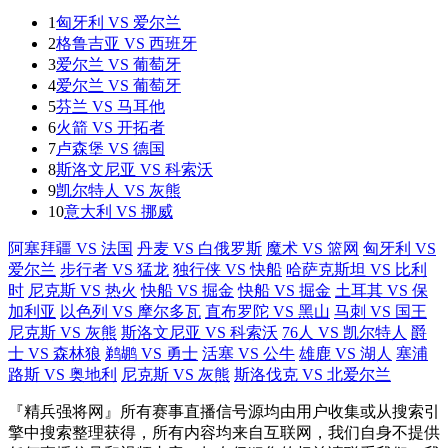
1
匈牙利 VS 爱尔兰
2
格鲁吉亚 VS 西班牙
3
爱尔兰 VS 葡萄牙
4
爱尔兰 VS 葡萄牙
5
芬兰 VS 马耳他
6
火箭 VS 开拓者
7
卢森堡 VS 德国
8
斯洛文尼亚 VS 科索沃
9
凯尔特人 VS 灰熊
10
意大利 VS 挪威
阿塞拜疆 VS 法国
丹麦 VS 白俄罗斯
魔术 VS 篮网
匈牙利 VS
爱尔兰
步行者 VS 猛龙
独行侠 VS 快船
哈萨克斯坦 VS 比利
时
尼克斯 VS 热火
快船 VS 掘金
快船 VS 掘金
土耳其 VS 保
加利亚
以色列 VS 摩尔多瓦
直布罗陀 VS 黑山
马刺 VS 国王
尼克斯 VS 灰熊
斯洛文尼亚 VS 科索沃
76人 VS 凯尔特人
爵
士 VS 森林狼
鹈鹕 VS 勇士
活塞 VS 公牛
雄鹿 VS 湖人
塞浦
路斯 VS 奥地利
尼克斯 VS 灰熊
斯洛伐克 VS 北爱尔兰
『精兵强将网』所有赛事直播信号源均由用户收集或从搜索引
擎中搜索整理获得，所有内容均来自互联网，我们自身不提供