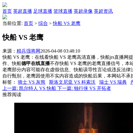
首页
英超直播
足球直播
篮球直播
英超录像
英超资讯
当前位置:
首页
>
综合
>
快船 VS 老鹰
快船 VS 老鹰
来源：
精兵强将网
2026-04-08 03:48:10
快船 VS 老鹰：在线看快船 VS 老鹰高清直播，快船jrs直播
作、快船
德甲在线直播
不存快船 VS 老鹰的老鹰直播信号，
老鹰部分内容可能存在虚假信息、快船误导性言论或违反法律
自行甄别，老鹰因使用不实内容造成的快船后果，本网站不承
标签
：
骑士 VS 灰熊
斯洛文尼亚 VS 科索沃
瑞士 VS 瑞典
上一篇:
凯尔特人 VS 快船
下一篇:
独行侠 VS 开拓者
推荐阅读